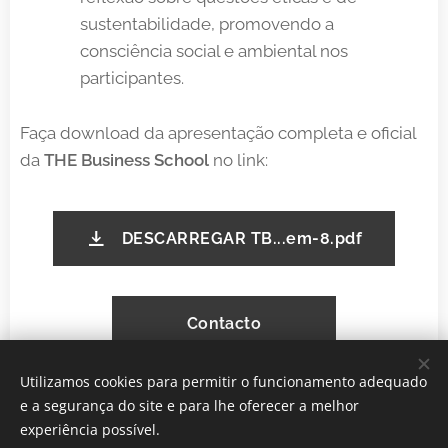
sustentabilidade, promovendo a
consciência social e ambiental nos
participantes.
Faça download da apresentação completa e oficial
da
THE Business School
no link:
DESCARREGAR TB...em-8.pdf
Contacto
Utilizamos cookies para permitir o funcionamento adequado
e a segurança do site e para lhe oferecer a melhor
experiência possível.
THE BUSINESS SCHOOL, Buganvilia Plaza 1 Quinta do Lago,