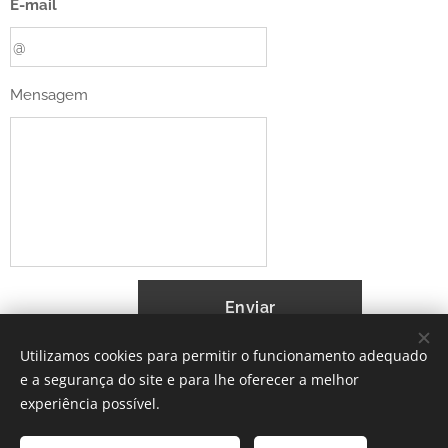
E-mail
Mensagem
Enviar
Utilizamos cookies para permitir o funcionamento adequado
e a segurança do site e para lhe oferecer a melhor
experiência possível.
THE BUSINESS SCHOOL, Buganvilia Plaza 1 Quinta do Lago,
Almancil, 8135-024 Loulé, Portugal