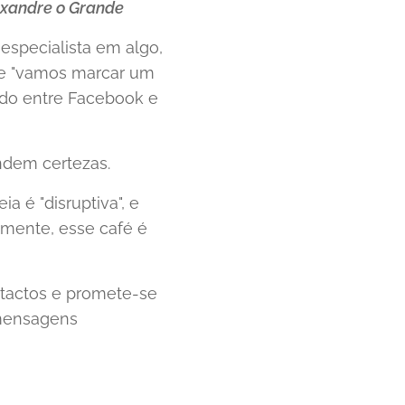
lexandre o Grande
especialista em algo,
ue "vamos marcar um
ido entre Facebook e
ndem certezas.
a é "disruptiva", e
amente, esse café é
ntactos e promete-se
e mensagens