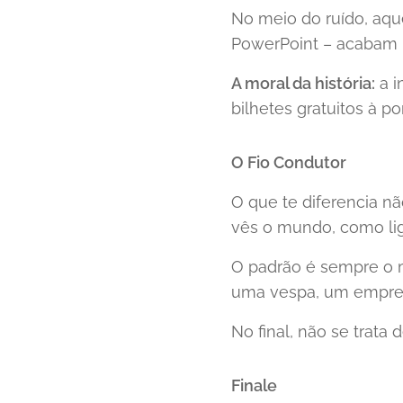
No meio do ruído, aq
PowerPoint – acabam p
A moral da história:
a i
bilhetes gratuitos à p
O Fio Condutor
O que te diferencia nã
vês o mundo, como lig
O padrão é sempre o 
uma vespa, um empreend
No final, não se trata 
Finale