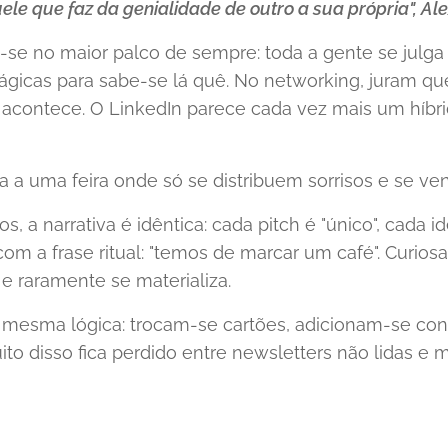
le que faz da genialidade de outro a sua própria", A
-se no maior palco de sempre: toda a gente se julga 
ágicas para sabe-se lá quê. No networking, juram q
 acontece. O LinkedIn parece cada vez mais um híbr
a a uma feira onde só se distribuem sorrisos e se ve
a narrativa é idêntica: cada pitch é "único", cada idei
om a frase ritual: "temos de marcar um café". Curios
 e raramente se materializa.
 mesma lógica: trocam-se cartões, adicionam-se co
uito disso fica perdido entre newsletters não lidas 