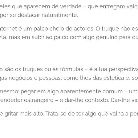
ueles que aparecem de verdade – que entregam valor
or se destacar naturalmente.
nternet é um palco cheio de actores. O truque não est
orta, mas em subir ao palco com algo genuíno para diz
o são os truques ou as fórmulas – é a tua perspecti
as negócios e pessoas, como lhes dás estética e, so
mesmo: pegar em algo aparentemente comum – um ac
edor estrangeiro – e dar-lhe contexto. Dar-lhe vida
de gritar mais alto. Trata-se de ter algo que valha a p