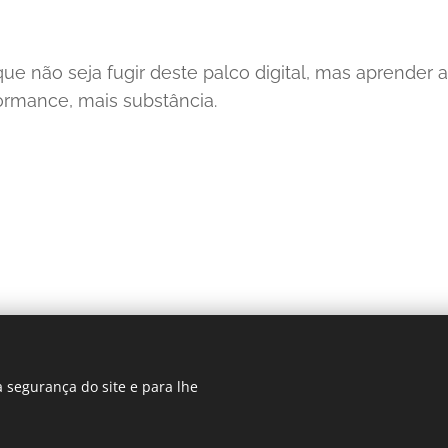
que não seja fugir deste palco digital, mas aprender 
ormance, mais substância.
 SCHOOL, Buganvilia Plaza 1 Quinta do Lago, Almancil, 8135-024 Lo
 segurança do site e para lhe
info@the-business-school.com
Cookies