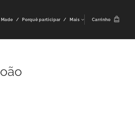
r Made
Porquê participar
Mais
Carrinho
João